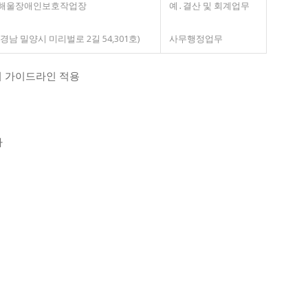
해울장애인보호작업장
예․결산 및 회계업무
(경남 밀양시 미리벌로 2길 54,301호)
사무행정업무
비 가이드라인 적용
사