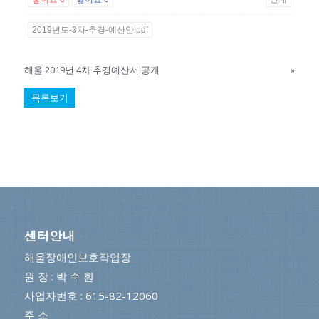
2019년도-3차-추경-예산안.pdf
해울 2019년 4차 추경예산서 공개
»
목록보기
센터안내
해울장애인보호작업장
원 장 : 박 수 훤
사업자번호 : 615-82-12060
주 소