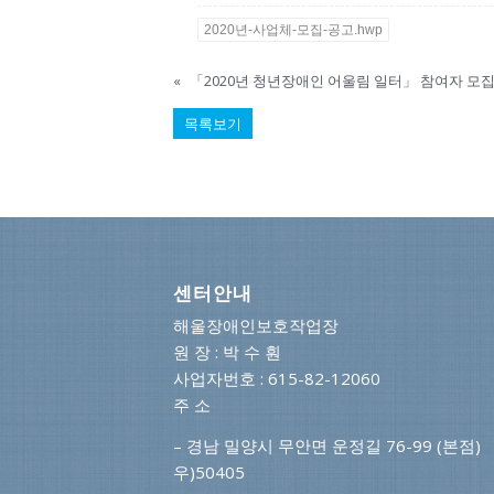
2020년-사업체-모집-공고.hwp
«
목록보기
센터안내
해울장애인보호작업장
원 장 : 박 수 훤
사업자번호 : 615-82-12060
주 소
– 경남 밀양시 무안면 운정길 76-99 (본점)
우)50405