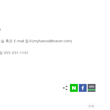
)
 E-mail 접수(myhaeoul@naver.com)
055-351-1101
인쇄