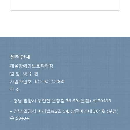
센터안내
해울장애인보호작업장
원 장 : 박 수 훤
사업자번호 : 615-82-12060
주 소
– 경남 밀양시 무안면 운정길 76-99 (본점) 우)50405
– 경남 밀양시 미리벌로2길 54, 삼문미리내 301호 (분점)
우)50434