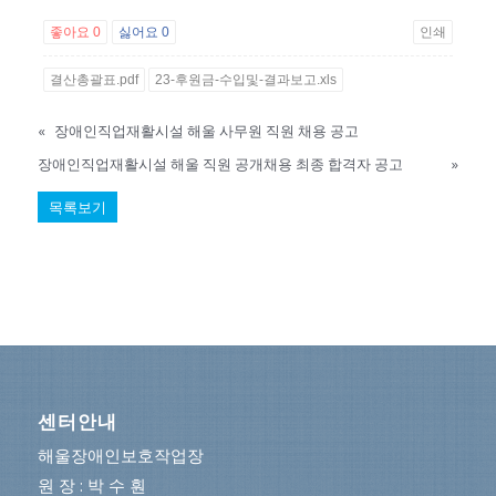
좋아요
0
싫어요
0
인쇄
결산총괄표.pdf
23-후원금-수입및-결과보고.xls
«
장애인직업재활시설 해울 사무원 직원 채용 공고
장애인직업재활시설 해울 직원 공개채용 최종 합격자 공고
»
목록보기
센터안내
해울장애인보호작업장
원 장 : 박 수 훤